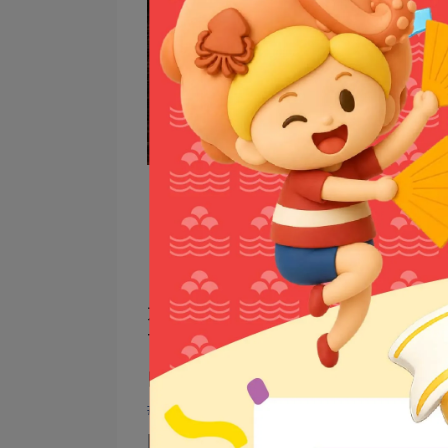
【品興行公告】
大家好~
首先感謝各位好朋友們對澎湖品興
由於品興行堅持
#
手作的真材實料
#
產地新鮮低溫
因此，以下幾點是希望與好朋友們