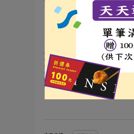
必須先完成匯款，才會進入檢貨
1️⃣
星期日因物流公司作業，所以無
2️⃣
下單後，請於兩天內完成匯款，
3️⃣
匯款後，排除週日與海運問題，平
4️⃣
#
謝謝您們支持品興行
#
品興行也一直覺得堅持新鮮真材實料
#
持續用好產品與好服務回饋您們的肯定
#
新鮮美味營養
#
道地的澎湖美食料理
#
是品興行永遠奉行的信念