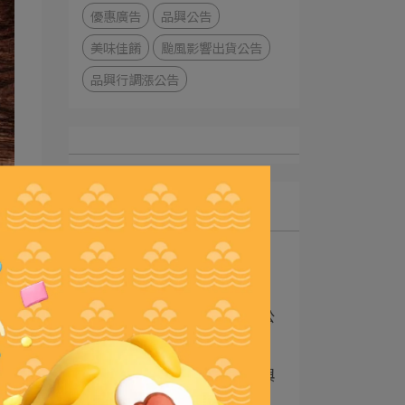
優惠廣告
品興公告
美味佳餚
颱風影響出貨公告
品興行調漲公告
最新文章
1
品興行食品安全聲明
202607
2
2026年菜季，年前到貨公
告！
3
2026年菜季，活動內容與
注意事項公告