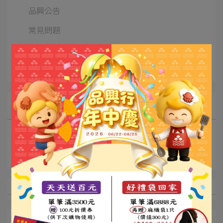
品興公告
常見問題
美食物語
心繫澎湖
文章分類
優惠廣告
品興公告
美味佳餚
颱風影響出貨公告
品興行調漲公告
最新文章